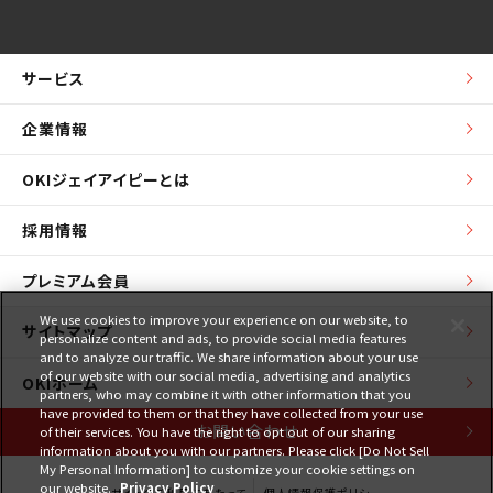
サービス
企業情報
OKIジェイアイピーとは
採用情報
プレミアム会員
We use cookies to improve your experience on our website, to
サイトマップ
personalize content and ads, to provide social media features
and to analyze our traffic. We share information about your use
of our website with our social media, advertising and analytics
OKIホーム
partners, who may combine it with other information that you
have provided to them or that they have collected from your use
お問い合わせ
of their services. You have the right to opt out of our sharing
information about you with our partners. Please click [Do Not Sell
My Personal Information] to customize your cookie settings on
our website.
Privacy Policy
サイトのご利用にあたって
個人情報保護ポリシー